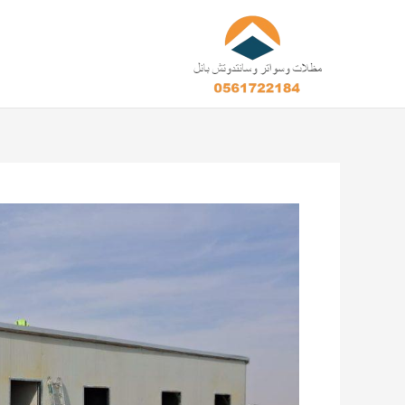
خطي
لى
لمحتوى