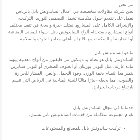
من نحن
نحن شركة مقاولات متخصصة في أعمال الساندوتش بانل بالرياض،
نعمل على تقديم حلول متكاملة تشمل التصميم، التوريد، التركيب،
والإشراف الكامل على المشاريع. نمتلك خبرة واسعة في تنفيذ مختلف
أنواع المشاريع باستخدام ألواح الساندوتش بانل، سواء للمباني الصناعية
أو التجارية أو السكنية، مع الالتزام بأعلى معايير الجودة والسلامة.
ما هو الساندوتش بانل
الساندوتش بانل هو نظام بناء يتكون من طبقتين من ألواح معدنية بينهما
مادة عازلة، مثل البولي يوريثان أو الصوف الصخري أو البولي ستايرين.
يتميز هذا النظام بخفة الوزن، وقوة التحمل، والعزل الممتاز للحرارة
والصوت، مما يجعله خيارًا مثاليًا للبيئة المناخية في الرياض التي تتسم
بارتفاع درجات الحرارة.
خدماتنا في مجال الساندوتش بانل
نقدم مجموعة متكاملة من خدمات الساندوتش بانل تشمل:
تركيب ساندوتش بانل للمصانع والمستودعات