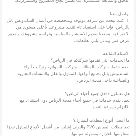
الدقيق والمتابعة المستمرة، بما يضمن نجاح المشروع واستمراريته.
تواصل معنا
إذا كنت تبحث عن شركة موثوقة ومتخصصة في أعمال الساندوتش بانل
بالرياض، فإننا على استعداد تام لتنفيذ مشروعك بأعلى مستوى من
الاحترافية. يسعدنا تقديم الاستشارة المناسبة ودراسة مشروعك وتقديم
عرض فني ومالي يلبي تطلعاتك.
الأسئلة الشائعة
ما الخدمات التي تقدمها شركتكم في الرياض؟
نقدم خدمات تركيب المظلات، وتركيب السواتر، وتركيب ألواح
الساندوتش بانل بجميع أنواعها، للمنازل والفلل والمنشآت التجارية
والصناعية داخل مدينة الرياض.
هل تعملون داخل جميع أحياء الرياض؟
نعم، نقدم خدماتنا في جميع أحياء مدينة الرياض دون استثناء، مع
الالتزام بسرعة التنفيذ.
ما أفضل أنواع المظلات للمنازل؟
تعد مظلات القماش PVC والبولي إيثيلين من أفضل الأنواع للمنازل نظرًا
لمقاومتها للحرارة وسهولة صيانتها.