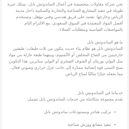
نحن شركة مقاولات متخصصة في أعمال الساندوتش بانل، نمتلك خبرة
طويلة في تنفيذ المشاريع الصناعية والتجارية والسكنية داخل مدينة
الرياض وخارجها. نعتمد على فريق هندسي وفني مؤهل، ونستخدم
أفضل المواد المعتمدة في السوق السعودي، مع الالتزام التام
بالمواصفات القياسية ومتطلبات العملاء.
ما هو الساندوتش بانل
الساندوتش بانل هو نظام بناء حديث يتكون من ثلاث طبقات: طبقتين
خارجيتين من الصاج المجلفن أو الألمنيوم، وبينهما طبقة عازلة من مواد
مثل البولي يوريثان أو الصوف الصخري أو البولي ستايرين. هذا التكوين
يمنح المبنى قوة إنشائية ممتازة إلى جانب عزل حراري وصوتي فعال،
مما يجعله خيارًا مثاليًا لمناخ الرياض.
خدماتنا في الساندوتش بانل
نقدم مجموعة متكاملة من خدمات الساندوتش بانل تشمل:
تركيب هناجر ومستودعات ساندوتش بانل
تنفيذ مصانع وورش صناعية