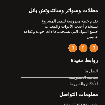
مظلات وسواتر وسانتدوتش بانل
نقدم خطة مدروسة لتنفيذ المشروع
نستخدم أحدث الأدوات والمعدات
جميع المواد التي نستخدماها ذات جودة وكفاءة
عاليتين
I
T
F
n
w
a
s
i
c
t
t
e
روابط مفيدة
a
t
b
g
e
o
r
r
o
اتصل بنا
a
k
سياسة الخصوصية
m
الأحكام والشروط
معلومات التواصل