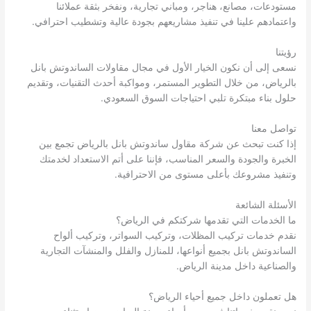
مستودعات، مصانع، هناجر، ومباني تجارية، ونفخر بثقة عملائنا
واعتمادهم علينا في تنفيذ مشاريعهم بجودة عالية وتشطيب احترافي.
رؤيتنا
نسعى إلى أن نكون الخيار الأول في مجال مقاولات الساندوتش بانل
بالرياض، من خلال التطوير المستمر، ومواكبة أحدث التقنيات، وتقديم
حلول بناء مبتكرة تلبي احتياجات السوق السعودي.
تواصل معنا
إذا كنت تبحث عن شركة مقاول ساندوتش بانل بالرياض تجمع بين
الخبرة والجودة والسعر المناسب، فإننا على أتم الاستعداد لخدمتك
وتنفيذ مشروعك بأعلى مستوى من الاحترافية.
الأسئلة الشائعة
ما الخدمات التي تقدمها شركتكم في الرياض؟
نقدم خدمات تركيب المظلات، وتركيب السواتر، وتركيب ألواح
الساندوتش بانل بجميع أنواعها، للمنازل والفلل والمنشآت التجارية
والصناعية داخل مدينة الرياض.
هل تعملون داخل جميع أحياء الرياض؟