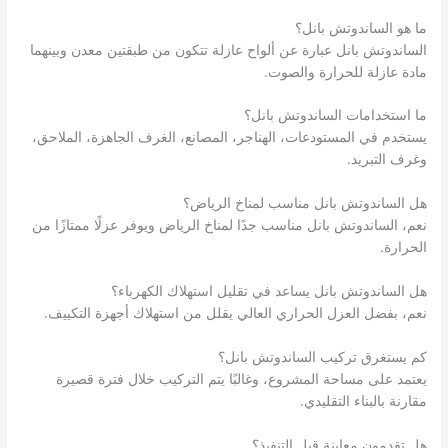
ما هو الساندوتش بانل؟
الساندوتش بانل عبارة عن ألواح عازلة تتكون من طبقتين معدن وبينهما
مادة عازلة للحرارة والصوت.
ما استخدامات الساندوتش بانل؟
يستخدم في المستودعات، الهناجر، المصانع، الغرف الجاهزة، الملاحق،
وغرف التبريد.
هل الساندوتش بانل مناسب لمناخ الرياض؟
نعم، الساندوتش بانل مناسب جدًا لمناخ الرياض ويوفر عزلًا ممتازًا من
الحرارة.
هل الساندوتش بانل يساعد في تقليل استهلاك الكهرباء؟
نعم، بفضل العزل الحراري العالي يقلل من استهلاك أجهزة التكييف.
كم يستغرق تركيب الساندوتش بانل؟
يعتمد على مساحة المشروع، وغالبًا يتم التركيب خلال فترة قصيرة
مقارنة بالبناء التقليدي.
هل تقدمون معاينة قبل التنفيذ؟