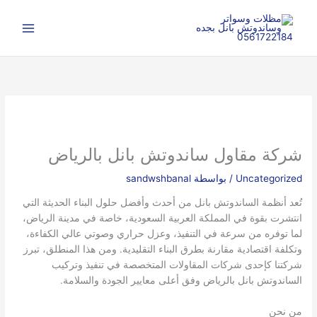
خطي
ا
لى
ل
لمحتوى
ب
ح
ث
شركة مقاول ساندوتش بانل بالرياض
Uncategorized
/ بواسطة
sandwshbanal
تُعد أنظمة الساندوتش بانل من أحدث وأفضل حلول البناء الحديثة التي
انتشرت بقوة في المملكة العربية السعودية، خاصة في مدينة الرياض،
لما توفره من سرعة في التنفيذ، وعزل حراري وصوتي عالي الكفاءة،
وتكلفة اقتصادية مقارنة بطرق البناء التقليدية. ومن هذا المنطلق، تبرز
شركتنا كإحدى شركات المقاولات المتخصصة في تنفيذ وتركيب
الساندوتش بانل بالرياض وفق أعلى معايير الجودة والسلامة.
من نحن