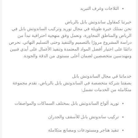
الثلاجات وغرف التبريد
خبرتنا كمقاول ساندوتش بانل بالرياض
نحن نمتلك خبرة طويلة في مجال توريد وتركيب الساندوتش بانل في
الرياض والمناطق المجاورة، ونعمل وفق منهجية احترافية تبدأ من
دراسة المشروع مرورًا بالتصميم والتنفيذ وحتى التسليم النهائي. نحرص
دائمًا على اختيار أفضل المواد المعتمدة وتنفيذ الأعمال على أيدي فنيين
ومهندسين متخصصين لضمان أعلى مستوى من الدقة والجودة.
خدماتنا في مجال الساندوتش بانل
بصفتنا شركة متخصصة في الساندوتش بانل بالرياض، نقدم مجموعة
متكاملة من الخدمات تشمل:
توريد ألواح الساندوتش بانل بمختلف السماكات والمواصفات
تركيب ساندوتش بانل للأسقف والجدران
تنفيذ هناجر ومستودعات ومصانع متكاملة