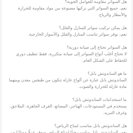
هل السواتر مقاومة للعوامل الجوية؟
نعم، جميع السواتر التي نركبها مصنوعة من مواد مقاومة للحرارة
والأمطار والرياح.
هل يمكن تركيب سواتر للمنازل والفلل؟
نعم، نوفر سواتر تناسب المنازل والفلل والأسوار الخارجية.
هل السواتر تحتاج إلى صيانة دورية؟
لا تحتاج أغلب أنواع السواتر إلى صيانة متكررة، فقط تنظيف دوري
للحفاظ على الشكل العام.
ما هو الساندوتش بانل؟
الساندوتش بانل عبارة عن ألواح عازلة تتكون من طبقتين معدن وبينهما
مادة عازلة للحرارة والصوت.
ما استخدامات الساندوتش بانل؟
يستخدم في المستودعات، الهناجر، المصانع، الغرف الجاهزة، الملاحق،
وغرف التبريد.
هل الساندوتش بانل مناسب لمناخ الرياض؟
نعم، الساندوتش بانل مناسب جدًا لمناخ الرياض ويوفر عزلًا ممتازًا من