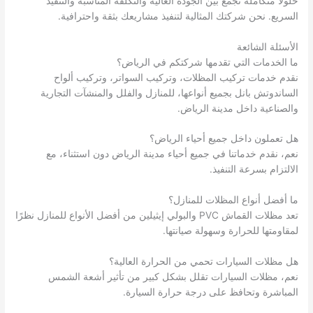
حلولًا متكاملة تجمع بين الجودة العالية والتكلفة المناسبة والتنفيذ
السريع. نحن شركتك المثالية لتنفيذ مشاريعك بثقة واحترافية.
الأسئلة الشائعة
ما الخدمات التي تقدمها شركتكم في الرياض؟
نقدم خدمات تركيب المظلات، وتركيب السواتر، وتركيب ألواح
الساندوتش بانل بجميع أنواعها، للمنازل والفلل والمنشآت التجارية
والصناعية داخل مدينة الرياض.
هل تعملون داخل جميع أحياء الرياض؟
نعم، نقدم خدماتنا في جميع أحياء مدينة الرياض دون استثناء، مع
الالتزام بسرعة التنفيذ.
ما أفضل أنواع المظلات للمنازل؟
تعد مظلات القماش PVC والبولي إيثيلين من أفضل الأنواع للمنازل نظرًا
لمقاومتها للحرارة وسهولة صيانتها.
هل مظلات السيارات تحمي من الحرارة العالية؟
نعم، مظلات السيارات تقلل بشكل كبير من تأثير أشعة الشمس
المباشرة وتحافظ على درجة حرارة السيارة.