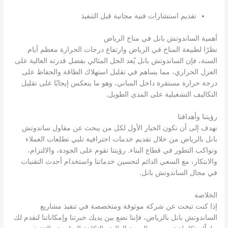
تقديم استشارات فنية مجانية قبل التنفيذ
أهمية الساندوتش بانل في مناخ الرياض
نظرًا لطبيعة المناخ في الرياض وارتفاع درجات الحرارة معظم أيام
السنة، فإن الساندوتش بانل يُعد الحل المثالي بفضل قدرته العالية على
العزل الحراري، مما يساهم في تقليل استهلاك الطاقة والحفاظ على
درجة حرارة مستقرة داخل المباني، وهو ما ينعكس إيجابًا على تقليل
التكاليف التشغيلية على المدى الطويل.
رؤيتنا وأهدافنا
نهدف إلى أن نكون الخيار الأول لكل من يبحث عن مقاول ساندوتش
بانل بالرياض من خلال تقديم خدمات احترافية تلبي تطلعات العملاء
وتواكب التطور في قطاع البناء. رؤيتنا تقوم على الجودة، والالتزام،
والابتكار، مع السعي الدائم لتحسين خدماتنا واستخدام أحدث التقنيات
في مجال الساندوتش بانل.
الخلاصة
إذا كنت تبحث عن شركة موثوقة ومتخصصة في تنفيذ مشاريع
الساندوتش بانل بالرياض، فإننا نضع بين يديك خبرتنا وإمكاناتنا لنقدم لك