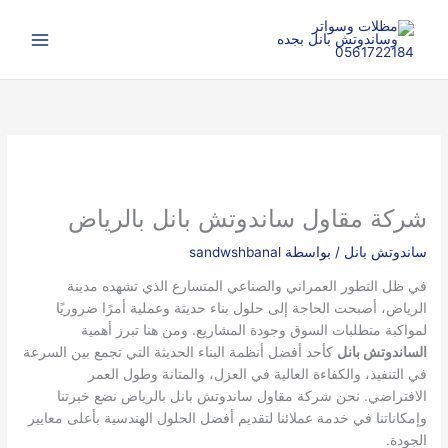
خطي
ا
لى
ل
لمحتوى
ب
ح
ث
شركة مقاول ساندوتش بانل بالرياض
ساندوتش بانل
/ بواسطة
sandwshbanal
في ظل التطور العمراني والصناعي المتسارع الذي تشهده مدينة
الرياض، أصبحت الحاجة إلى حلول بناء حديثة وعملية أمرًا ضروريًا
لمواكبة متطلبات السوق وجودة المشاريع. ومن هنا تبرز أهمية
الساندوتش بانل
كأحد أفضل أنظمة البناء الحديثة التي تجمع بين السرعة
في التنفيذ، والكفاءة العالية في العزل، والمتانة وطول العمر
الافتراضي. نحن شركة مقاول ساندوتش بانل بالرياض نضع خبرتنا
وإمكاناتنا في خدمة عملائنا لتقديم أفضل الحلول الهندسية بأعلى معايير
الجودة.