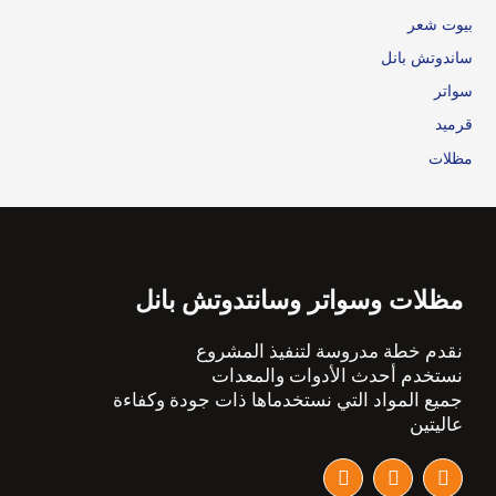
بيوت شعر
ساندوتش بانل
سواتر
قرميد
مظلات
مظلات وسواتر وسانتدوتش بانل
نقدم خطة مدروسة لتنفيذ المشروع
نستخدم أحدث الأدوات والمعدات
جميع المواد التي نستخدماها ذات جودة وكفاءة
عاليتين
I
T
F
n
w
a