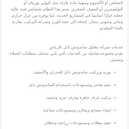
المجلفن أو الألمنيوم وبينهما مادة عازلة مثل البولي يوريثان أو
البوليسترين أو الصوف الصخري. يتميز هذا النظام بخصائص فنية عالية
جعلته خيارًا أساسيًا في المشاريع الحديثة، لما يوفره من عزل حراري
ومائي وصوتي ممتاز، إضافة إلى خفة الوزن وسرعة التركيب مقارنة
بالبناء التقليدي.
خدمات شركة مقاول ساندوتش بانل بالرياض
نقدم مجموعة شاملة من الخدمات التي تلبي مختلف متطلبات العملاء،
وتشمل:
توريد وتركيب ساندوتش بانل للجدران والأسقف
تنفيذ هناجر ومستودعات باستخدام الساندوتش بانل
تركيب غرف جاهزة وغرف تبريد وتجميد
إنشاء مصانع ومخازن ومستودعات صناعية
تنفيذ مظلات ومستودعات زراعية وحظائر