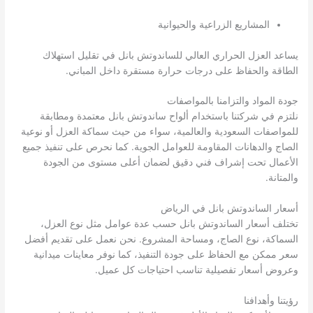
المشاريع الزراعية والحيوانية
يساعد العزل الحراري العالي للساندوتش بانل في تقليل استهلاك
الطاقة والحفاظ على درجات حرارة مستقرة داخل المباني.
جودة المواد والتزامنا بالمواصفات
نلتزم في شركتنا باستخدام ألواح ساندوتش بانل معتمدة ومطابقة
للمواصفات السعودية والعالمية، سواء من حيث سماكة العزل أو نوعية
الصاج والدهانات المقاومة للعوامل الجوية. كما نحرص على تنفيذ جميع
الأعمال تحت إشراف فني دقيق لضمان أعلى مستوى من الجودة
والمتانة.
أسعار الساندوتش بانل في الرياض
تختلف أسعار الساندوتش بانل حسب عدة عوامل مثل نوع العزل،
السماكة، نوع الصاج، ومساحة المشروع. نحن نعمل على تقديم أفضل
سعر ممكن مع الحفاظ على جودة التنفيذ، كما نوفر معاينات ميدانية
وعروض أسعار تفصيلية تناسب احتياجات كل عميل.
رؤيتنا وأهدافنا