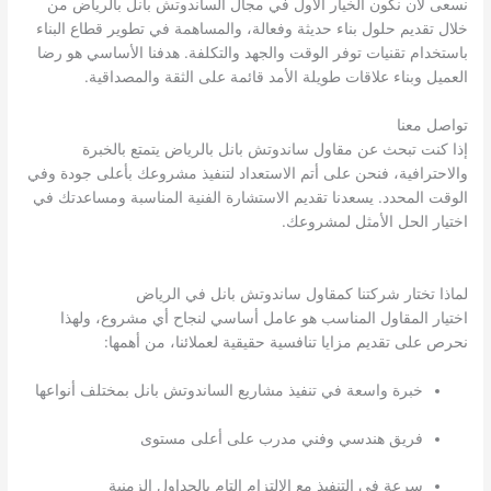
نسعى لأن نكون الخيار الأول في مجال الساندوتش بانل بالرياض من
خلال تقديم حلول بناء حديثة وفعالة، والمساهمة في تطوير قطاع البناء
باستخدام تقنيات توفر الوقت والجهد والتكلفة. هدفنا الأساسي هو رضا
العميل وبناء علاقات طويلة الأمد قائمة على الثقة والمصداقية.
تواصل معنا
إذا كنت تبحث عن مقاول ساندوتش بانل بالرياض يتمتع بالخبرة
والاحترافية، فنحن على أتم الاستعداد لتنفيذ مشروعك بأعلى جودة وفي
الوقت المحدد. يسعدنا تقديم الاستشارة الفنية المناسبة ومساعدتك في
اختيار الحل الأمثل لمشروعك.
لماذا تختار شركتنا كمقاول ساندوتش بانل في الرياض
اختيار المقاول المناسب هو عامل أساسي لنجاح أي مشروع، ولهذا
نحرص على تقديم مزايا تنافسية حقيقية لعملائنا، من أهمها:
خبرة واسعة في تنفيذ مشاريع الساندوتش بانل بمختلف أنواعها
فريق هندسي وفني مدرب على أعلى مستوى
سرعة في التنفيذ مع الالتزام التام بالجداول الزمنية