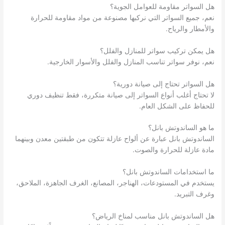
هل السواتر مقاومة للعوامل الجوية؟
نعم، جميع السواتر التي نركبها مصنوعة من مواد مقاومة للحرارة
والأمطار والرياح.
هل يمكن تركيب سواتر للمنازل والفلل؟
نعم، نوفر سواتر تناسب المنازل والفلل والأسوار الخارجية.
هل السواتر تحتاج إلى صيانة دورية؟
لا تحتاج أغلب أنواع السواتر إلى صيانة متكررة، فقط تنظيف دوري
للحفاظ على الشكل العام.
ما هو الساندوتش بانل؟
الساندوتش بانل عبارة عن ألواح عازلة تتكون من طبقتين معدن وبينهما
مادة عازلة للحرارة والصوت.
ما استخدامات الساندوتش بانل؟
يستخدم في المستودعات، الهناجر، المصانع، الغرف الجاهزة، الملاحق،
وغرف التبريد.
هل الساندوتش بانل مناسب لمناخ الرياض؟