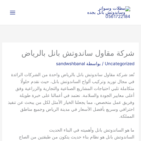
خطي
ا
لى
ل
لمحتوى
ب
ح
ث
شركة مقاول ساندوتش بانل بالرياض
Uncategorized
/ بواسطة
sandwshbanal
تُعد شركة مقاول ساندوتش بانل بالرياض واحدة من الشركات الرائدة
في مجال توريد وتركيب ألواح الساندوتش بانل، حيث نقدم حلولًا
متكاملة تلبي احتياجات المشاريع الصناعية والتجارية والزراعية وفق
أعلى معايير الجودة والسلامة. نعتمد في أعمالنا على خبرة طويلة
وفريق عمل متخصص، مما يجعلنا الخيار الأمثل لكل من يبحث عن تنفيذ
احترافي وسريع بأفضل الأسعار في مدينة الرياض وجميع مناطق
المملكة.
ما هو الساندوتش بانل وأهميته في البناء الحديث
الساندوتش بانل هو نظام بناء حديث يتكون من طبقتين من الصاج