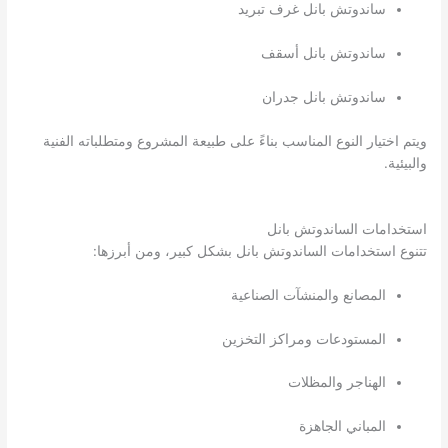
ساندوتش بانل غرف تبريد
ساندوتش بانل أسقف
ساندوتش بانل جدران
ويتم اختيار النوع المناسب بناءً على طبيعة المشروع ومتطلباته الفنية
والبيئية.
استخدامات الساندوتش بانل
تتنوع استخدامات الساندوتش بانل بشكل كبير، ومن أبرزها:
المصانع والمنشآت الصناعية
المستودعات ومراكز التخزين
الهناجر والمظلات
المباني الجاهزة