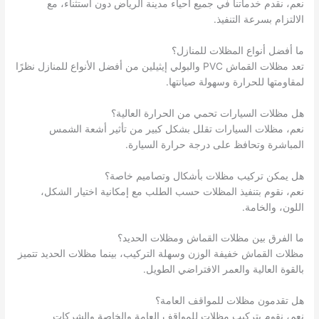
نعم، نقدم خدماتنا في جميع أحياء مدينة الرياض دون استثناء، مع
الالتزام بسرعة التنفيذ.
ما أفضل أنواع المظلات للمنازل؟
تعد مظلات القماش PVC والبولي إيثيلين من أفضل الأنواع للمنازل نظرًا
لمقاومتها للحرارة وسهولة صيانتها.
هل مظلات السيارات تحمي من الحرارة العالية؟
نعم، مظلات السيارات تقلل بشكل كبير من تأثير أشعة الشمس
المباشرة وتحافظ على درجة حرارة السيارة.
هل يمكن تركيب مظلات بأشكال وتصاميم خاصة؟
نعم، نقوم بتنفيذ المظلات حسب الطلب مع إمكانية اختيار الشكل،
اللون، والخامة.
ما الفرق بين مظلات القماش ومظلات الحديد؟
مظلات القماش خفيفة الوزن وسهلة التركيب، بينما مظلات الحديد تتميز
بالقوة العالية والعمر الافتراضي الطويل.
هل تقدمون مظلات للمواقف العامة؟
نعم، نقوم بتركيب مظلات للمواقف العامة والخاصة والشركات