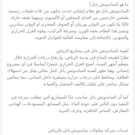
ما هو الساندوتش بانل؟
الساندوتش بانل هو نظام إنشائي حديث يتكون من ثلاث طبقات رئيسية:
طبقتين خارجيتين من الصاج المجلفن أو الألمنيوم، وبينهما طبقة عازلة
غالبًا ما تكون من البولي يوريثان أو الصوف الصخري أو البولي ستايرين.
ويتميز هذا النظام بخفة الوزن، وسرعة التركيب، وقوة العزل الحراري
والصوتي، بالإضافة إلى مقاومته العالية للعوامل الجوية.
أهمية الساندوتش بانل في مشاريع الرياض
نظرًا لطبيعة المناخ في مدينة الرياض، وارتفاع درجات الحرارة خلال
معظم أشهر السنة، أصبح العزل الحراري عنصرًا أساسيًا في أي مشروع
إنشائي. وهنا تظهر أهمية الساندوتش بانل كحل مثالي يقلل من استهلاك
الطاقة، ويحافظ على درجات حرارة مستقرة داخل المباني، مما ينعكس
بشكل مباشر على تقليل تكاليف التشغيل والصيانة.
كما أن الساندوتش بانل مناسب جدًا للمشاريع التي تتطلب سرعة في
التنفيذ دون التأثير على جودة البناء، مثل المصانع، المستودعات، الهناجر،
المعارض، المباني الجاهزة، وغرف التبريد.
خدمات شركة مقاولات ساندوتش بانل بالرياض