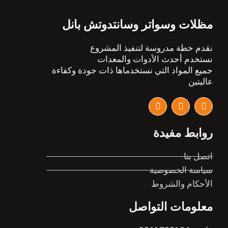
مظلات وسواتر وسانتدوتش بانل
نقدم خطة مدروسة لتنفيذ المشروع
نستخدم أحدث الأدوات والمعدات
جميع المواد التي نستخدماها ذات جودة وكفاءة
عاليتين
I
T
F
n
w
a
s
i
c
t
t
e
روابط مفيدة
a
t
b
g
e
o
r
r
o
اتصل بنا
a
k
سياسة الخصوصية
m
الأحكام والشروط
معلومات التواصل