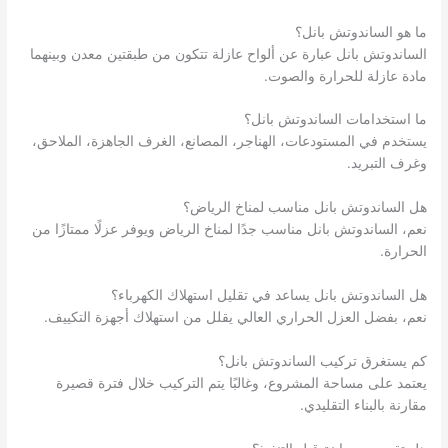
ما هو الساندوتش بانل؟
الساندوتش بانل عبارة عن ألواح عازلة تتكون من طبقتين معدن وبينهما
مادة عازلة للحرارة والصوت.
ما استخدامات الساندوتش بانل؟
يستخدم في المستودعات، الهناجر، المصانع، الغرف الجاهزة، الملاحق،
وغرف التبريد.
هل الساندوتش بانل مناسب لمناخ الرياض؟
نعم، الساندوتش بانل مناسب جدًا لمناخ الرياض ويوفر عزلًا ممتازًا من
الحرارة.
هل الساندوتش بانل يساعد في تقليل استهلاك الكهرباء؟
نعم، بفضل العزل الحراري العالي يقلل من استهلاك أجهزة التكييف.
كم يستغرق تركيب الساندوتش بانل؟
يعتمد على مساحة المشروع، وغالبًا يتم التركيب خلال فترة قصيرة
مقارنة بالبناء التقليدي.