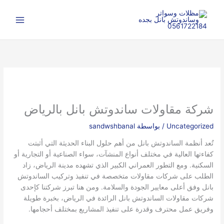
خطي
ا
لى
ل
لمحتوى
ب
ح
ث
شركة مقاولات ساندوتش بانل بالرياض
Uncategorized
/ بواسطة
sandwshbanal
تُعد أنظمة الساندوتش بانل من أهم حلول البناء الحديثة التي أثبتت
كفاءتها العالية في مختلف أنواع المنشآت، سواء الصناعية أو التجارية أو
السكنية. ومع التطور العمراني الكبير الذي تشهده مدينة الرياض، زاد
الطلب على شركات مقاولات متخصصة في تنفيذ وتركيب الساندوتش
بانل وفق أعلى معايير الجودة والسلامة. ومن هنا تبرز شركتنا كإحدى
شركات مقاولات الساندوتش بانل الرائدة في الرياض، بخبرة طويلة
وفريق عمل محترف وقدرة على تنفيذ المشاريع بمختلف أحجامها.