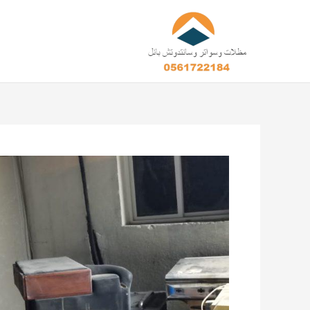
خطي
لى
لمحتوى