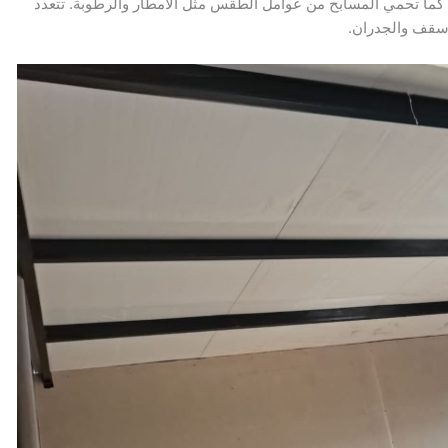
 كما تحمي المسابح من عوامل الطقس مثل الأمطار والرطوبة. تتعدد
لأسقف والجدران.