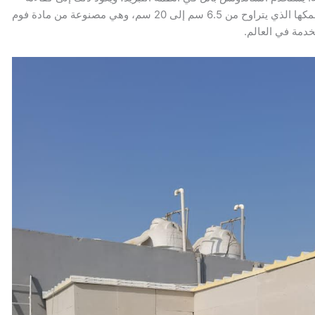
العالية في عزل المواد. تتميز ألواح الساندوتش بانل بسمكها الذي يتراوح من 6.5 سم إلى 20 سم، وهي مصنوعة من مادة فوم
خدمة في العالم.