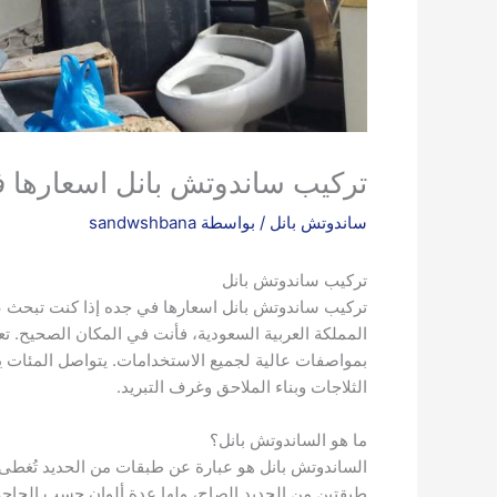
تركيب ساندوتش بانل اسعارها 
ساندوتش بانل
/ بواسطة
sandwshbana
تركيب ساندوتش بانل
تركيب ساندوتش بانل اسعارها في جده إذا كنت تبحث 
المملكة العربية السعودية، فأنت في المكان الصحيح. تع
بمواصفات عالية لجميع الاستخدامات. يتواصل المئات يومي
الثلاجات وبناء الملاحق وغرف التبريد.
ما هو الساندوتش بانل؟
الساندوتش بانل هو عبارة عن طبقات من الحديد تُغطى بأ
طبقتين من الحديد الصاج، ولها عدة ألوان حسب الحاجة.